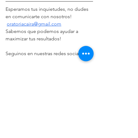
Esperamos tus inquietudes, no dudes 
en comunicarte con nosotros!
oratoriacaira@gmail.com
Sabemos que podemos ayudar a 
maximizar tus resultados!
Seguinos en nuestras redes sociales:
➡️ 
LINKEDIN
➡️ 
FACEBOOK
➡️ 
INSTAGRAM 
➡️ 
TWITTER