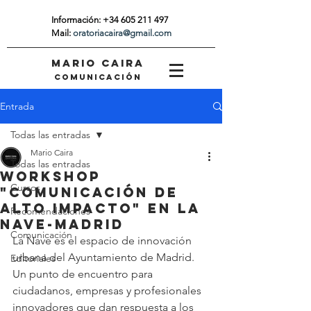
Información:
+34 605 211 497
Mail:
oratoriacaira@gmail.com
MARIO CAIRA
COMUNICACIÓN
Entrada
Todas las entradas
Mario Caira
Todas las entradas
Workshop
Cursos
"Comunicación de
Alto Impacto" en La
Recomendaciones
Nave-Madrid
Comunicación
La Nave es el espacio de innovación 
urbana del Ayuntamiento de Madrid. 
Editoriales
Un punto de encuentro para 
ciudadanos, empresas y profesionales 
innovadores que dan respuesta a los 